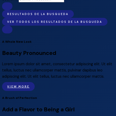
RESULTADOS DE LA BUSQUEDA
VER TODOS LOS RESULTADOS DE LA BUSQUEDA
A Whole New Look
Beauty Pronounced
Lorem ipsum dolor sit amet, consectetur adipiscing elit. Ut elit
tellus, luctus nec ullamcorper mattis, pulvinar dapibus leo
adipiscing elit. Ut elit tellus, luctus nec ullamcorper mattis.
VIEW MORE
A Brush of Perfection
Add a Flavor to Being a Girl