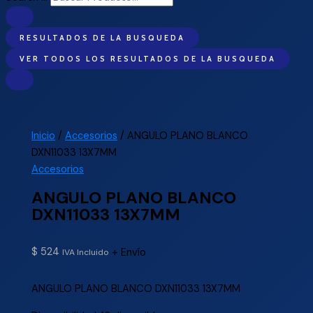
RESULTADOS DE LA BUSQUEDA
VER TODOS LOS RESULTADOS DE LA BUSQUEDA
Inicio
/
Accesorios
/ ANGULO PLANO BLANCO
DXN11033 13X7MM
Accesorios
ANGULO PLANO BLANCO
DXN11033 13X7MM
$
524
+ Envío
IVA Incluido
ANGULO PLANO BLANCO DXN11033 13X7MM