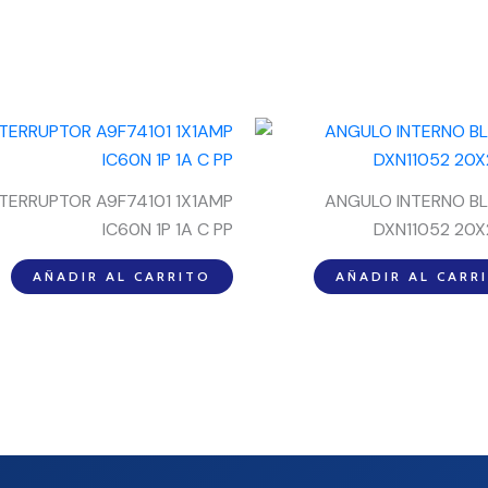
NTERRUPTOR A9F74101 1X1AMP
ANGULO INTERNO B
IC60N 1P 1A C PP
DXN11052 20
AÑADIR AL CARRITO
AÑADIR AL CARR