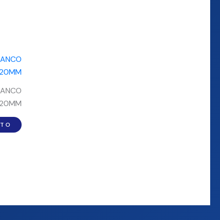
LANCO
X20MM
ITO