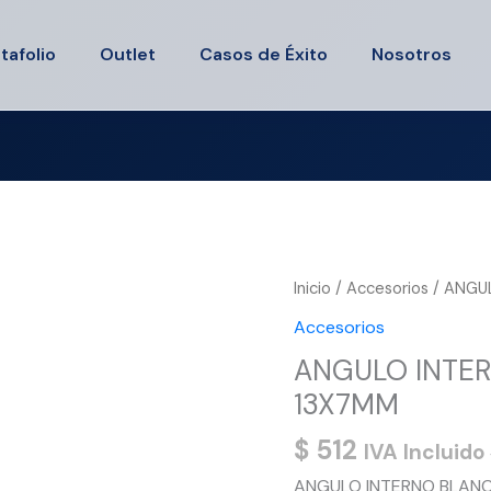
tafolio
Outlet
Casos de Éxito
Nosotros
ANGULO
Inicio
/
Accesorios
/ ANGU
INTERNO
Accesorios
BLANCO
ANGULO INTER
DXN11032
13X7MM
13X7MM
cantidad
$
512
IVA Incluido
ANGULO INTERNO BLANC