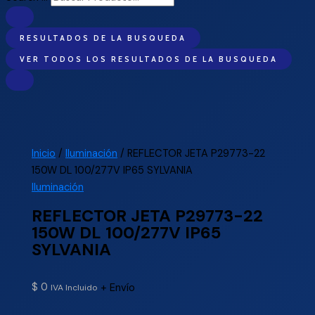
RESULTADOS DE LA BUSQUEDA
VER TODOS LOS RESULTADOS DE LA BUSQUEDA
Inicio
/
Iluminación
/ REFLECTOR JETA P29773-22
150W DL 100/277V IP65 SYLVANIA
Iluminación
REFLECTOR JETA P29773-22
150W DL 100/277V IP65
SYLVANIA
$
0
+ Envío
IVA Incluido