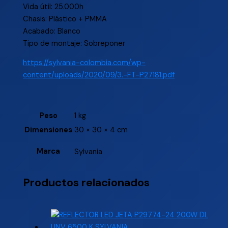
Vida útil: 25.000h
Chasis: Plástico + PMMA
Acabado: Blanco
Tipo de montaje: Sobreponer
https://sylvania-colombia.com/wp-
content/uploads/2020/09/3.-FT-P27181.pdf
Peso
1 kg
Dimensiones
30 × 30 × 4 cm
Marca
Sylvania
Productos relacionados