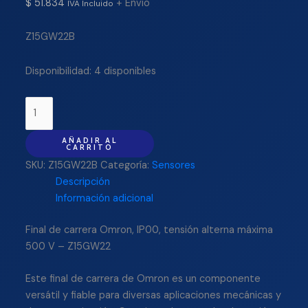
$
51.834
+ Envío
IVA Incluido
Z15GW22B
Disponibilidad:
4 disponibles
AÑADIR AL
CARRITO
SKU:
Z15GW22B
Categoría:
Sensores
Descripción
Información adicional
Final de carrera Omron, IP00, tensión alterna máxima
500 V – Z15GW22
Este final de carrera de Omron es un componente
versátil y fiable para diversas aplicaciones mecánicas y