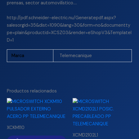
prensas, sector automovilístico….
http://pdf.schneider-electric.nu/Generatepdf.aspx?
salesorgid=35&dist=1090&lang=30&form=no&documentty
pe=plain&productid=XCSZ03&render=eShopV3&TemplateI
D=1
Marca
Telemecanique
Productos relacionados
XCKM110
XCMD2102L1