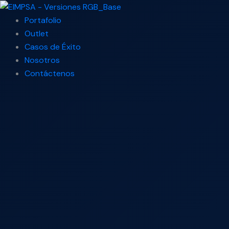
Ir
Search
al
...
Portafolio
contenido
Outlet
Casos de Éxito
Nosotros
Contáctenos