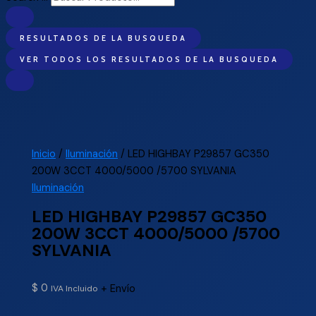
RESULTADOS DE LA BUSQUEDA
VER TODOS LOS RESULTADOS DE LA BUSQUEDA
Inicio
/
Iluminación
/ LED HIGHBAY P29857 GC350
200W 3CCT 4000/5000 /5700 SYLVANIA
Iluminación
LED HIGHBAY P29857 GC350
200W 3CCT 4000/5000 /5700
SYLVANIA
$
0
+ Envío
IVA Incluido