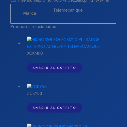
conf=sensors&prd_id=XCSMP59L2&scp_id=WW_en
Telemecanique
Marca
Productos relacionados
XCKM110
AÑADIR AL CARRITO
ZCKY53
AÑADIR AL CARRITO