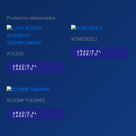
Productos relacionados
XCMD2102L2
AÑADIR AL
XCSZ03
CARRITO
AÑADIR AL
CARRITO
XCSDMP701L01M12
AÑADIR AL
CARRITO