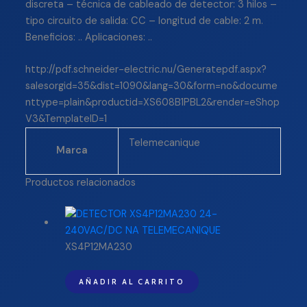
discreta – técnica de cableado de detector: 3 hilos –
tipo circuito de salida: CC – longitud de cable: 2 m.
Beneficios: .. Aplicaciones: ..
http://pdf.schneider-electric.nu/Generatepdf.aspx?
salesorgid=35&dist=1090&lang=30&form=no&docume
nttype=plain&productid=XS608B1PBL2&render=eShop
V3&TemplateID=1
Telemecanique
Marca
Productos relacionados
XS4P12MA230
AÑADIR AL CARRITO