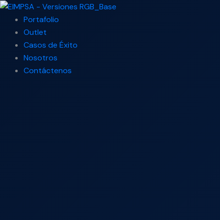
Ir
Search
al
...
Portafolio
contenido
Outlet
Casos de Éxito
Nosotros
Contáctenos