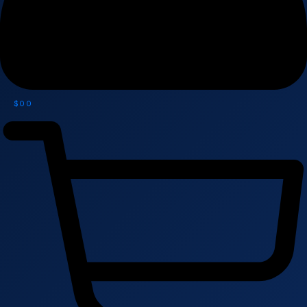
$
0
0