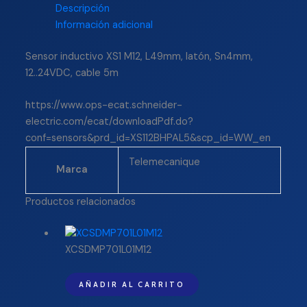
Descripción
Información adicional
Sensor inductivo XS1 M12, L49mm, latón, Sn4mm,
12..24VDC, cable 5m
https://www.ops-ecat.schneider-
electric.com/ecat/downloadPdf.do?
conf=sensors&prd_id=XS112BHPAL5&scp_id=WW_en
Telemecanique
Marca
Productos relacionados
XCSDMP701L01M12
AÑADIR AL CARRITO