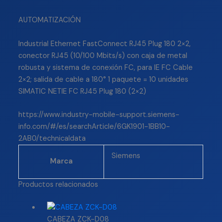
AUTOMATIZACIÓN
Industrial Ethernet FastConnect RJ45 Plug 180 2×2,
conector RJ45 (10/100 Mbits/s) con caja de metal
robusta y sistema de conexión FC, para IE FC Cable
2×2; salida de cable a 180° 1 paquete = 10 unidades
SIMATIC NETIE FC RJ45 Plug 180 (2×2)
https://www.industry-mobile-support.siemens-
info.com/#/es/searchArticle/6GK1901-1BB10-
2AB0/technicaldata
Siemens
Marca
Productos relacionados
CABEZA ZCK-D08