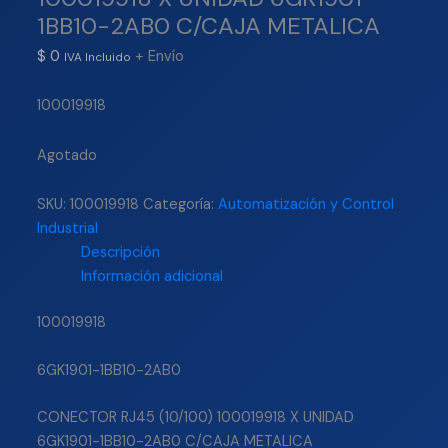
1BB10-2AB0 C/CAJA METALICA
$
0
+ Envío
IVA Incluido
100019918
Agotado
SKU:
100019918
Categoría:
Automatización y Control
Industrial
Descripción
Información adicional
100019918
6GK1901-1BB10-2AB0
CONECTOR RJ45 (10/100) 100019918 X UNIDAD
6GK1901-1BB10-2AB0 C/CAJA METALICA