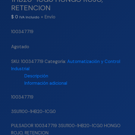
RETENCION
$
0
+ Envío
IVA Incluido
100347719
Agotado
SKU:
100347719
Categoría:
Automatización y Control
Industrial
Descripción
Información adicional
100347719
3SU1100-1HB20-1CG0
PULSADOR 100347719 3SU1100-1HB20-1CG0 HONGO
ROJO, RETENCION