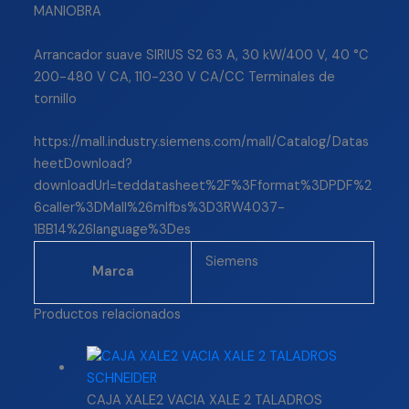
MANIOBRA
Arrancador suave SIRIUS S2 63 A, 30 kW/400 V, 40 °C
200-480 V CA, 110-230 V CA/CC Terminales de
tornillo
https://mall.industry.siemens.com/mall/Catalog/Datas
heetDownload?
downloadUrl=teddatasheet%2F%3Fformat%3DPDF%2
6caller%3DMall%26mlfbs%3D3RW4037-
1BB14%26language%3Des
Siemens
Marca
Productos relacionados
CAJA XALE2 VACIA XALE 2 TALADROS