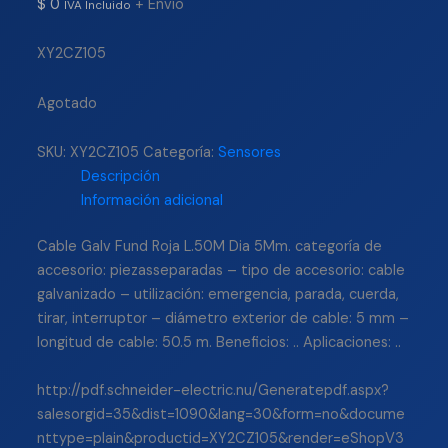
$
0
+ Envío
IVA Incluido
XY2CZ105
Agotado
SKU:
XY2CZ105
Categoría:
Sensores
Descripción
Información adicional
Cable Galv Fund Roja L.50M Dia 5Mm. categoría de
accesorio: piezasseparadas – tipo de accesorio: cable
galvanizado – utilización: emergencia, parada, cuerda,
tirar, interruptor – diámetro exterior de cable: 5 mm –
longitud de cable: 50.5 m. Beneficios: .. Aplicaciones: ..
http://pdf.schneider-electric.nu/Generatepdf.aspx?
salesorgid=35&dist=1090&lang=30&form=no&docume
nttype=plain&productid=XY2CZ105&render=eShopV3