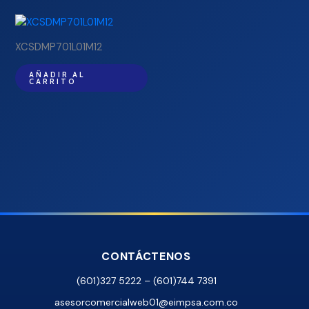
XCSDMP701L01M12
AÑADIR AL
CARRITO
CONTÁCTENOS
(601)327 5222 – (601)744 7391
asesorcomercialweb01@eimpsa.com.co