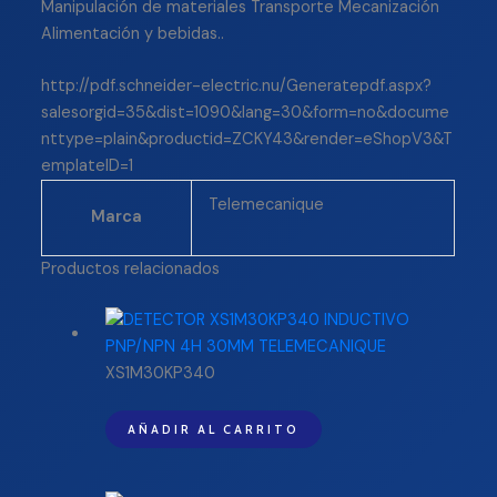
Manipulación de materiales Transporte Mecanización
Alimentación y bebidas..
http://pdf.schneider-electric.nu/Generatepdf.aspx?
salesorgid=35&dist=1090&lang=30&form=no&docume
nttype=plain&productid=ZCKY43&render=eShopV3&T
emplateID=1
Telemecanique
Marca
Productos relacionados
XS1M30KP340
AÑADIR AL CARRITO