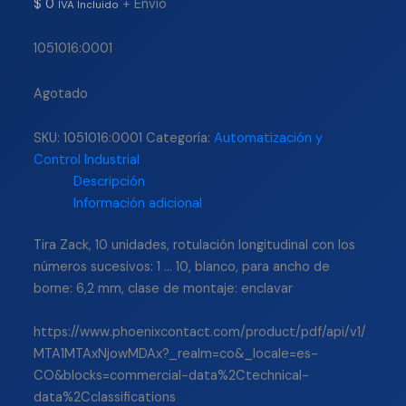
$
0
+ Envío
IVA Incluido
1051016:0001
Agotado
SKU:
1051016:0001
Categoría:
Automatización y
Control Industrial
Descripción
Información adicional
Tira Zack, 10 unidades, rotulación longitudinal con los
números sucesivos: 1 … 10, blanco, para ancho de
borne: 6,2 mm, clase de montaje: enclavar
https://www.phoenixcontact.com/product/pdf/api/v1/
MTA1MTAxNjowMDAx?_realm=co&_locale=es-
CO&blocks=commercial-data%2Ctechnical-
data%2Cclassifications