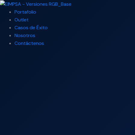
Ir
Search
al
...
Portafolio
contenido
Outlet
Casos de Éxito
Nosotros
Contáctenos