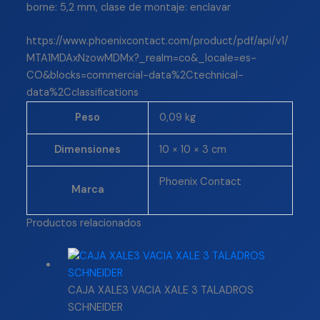
borne: 5,2 mm, clase de montaje: enclavar
https://www.phoenixcontact.com/product/pdf/api/v1/
MTA1MDAxNzowMDMx?_realm=co&_locale=es-
CO&blocks=commercial-data%2Ctechnical-
data%2Cclassifications
Peso
0,09 kg
Dimensiones
10 × 10 × 3 cm
Phoenix Contact
Marca
Productos relacionados
CAJA XALE3 VACIA XALE 3 TALADROS
SCHNEIDER