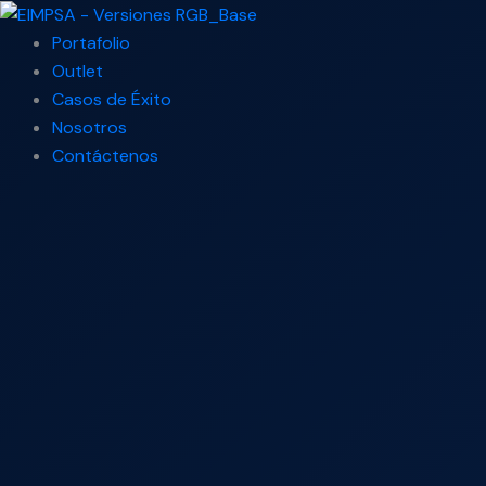
Ir
Search
al
...
Portafolio
contenido
Outlet
Casos de Éxito
Nosotros
Contáctenos