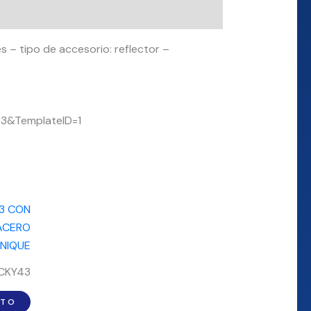
 – tipo de accesorio: reflector –
3&TemplateID=1
CKY43
ITO