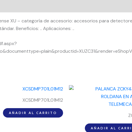
ense XU – categoría de accesorio: accesorios para detectores
ándar. Beneficios: .. Aplicaciones: ..
df.aspx?
no&documenttype=plain&productid=XUZC31&render=eShopV
XCSDMP701L01M12
AÑADIR AL CARRITO
Z
AÑADIR AL CARR