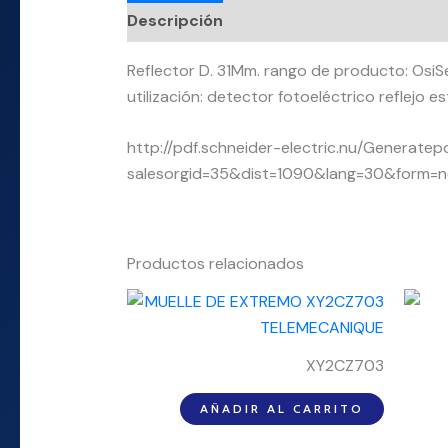
Descripción
Información adicional
Reflector D. 31Mm. rango de producto: OsiS
utilización: detector fotoeléctrico reflejo est
http://pdf.schneider-electric.nu/Generatep
salesorgid=35&dist=1090&lang=30&form=
Productos relacionados
XY2CZ703
AÑADIR AL CARRITO