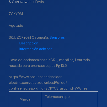
$
0
+ Envío
IVA Incluido
ZCKY081
Agotado
SKU:
ZCKY081
Categoría:
Sensores
Descripción
Información adicional
Llave de accionamiento XCK L, metálica, 1 entrada
roscada para prensaestopas Pg 13,5
https://www.ops-ecat.schneider-
electric.com/ecat/downloadPdf.do?
conf=sensors&prd_id=ZCKY081&scp_id=WW_es
Telemecanique
Marca