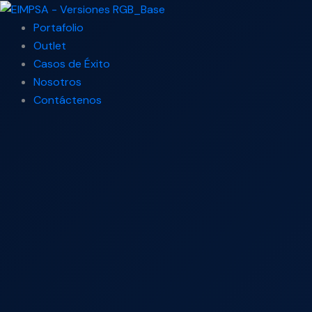
Ir
Search
al
...
Portafolio
contenido
Outlet
Casos de Éxito
Nosotros
Contáctenos