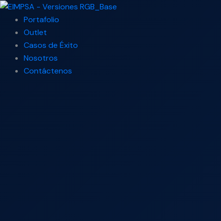
Ir
Search
al
...
Portafolio
contenido
Outlet
Casos de Éxito
Nosotros
Contáctenos