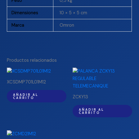
Peso
0,5 kg
Dimensiones
10 × 5 × 5 cm
Marca
Omron
Productos relacionados
XCSDMP701L01M12
AÑADIR AL
ZCKY13
CARRITO
AÑADIR AL
CARRITO