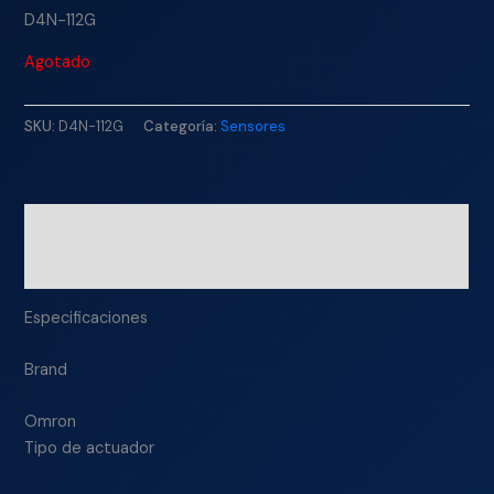
D4N-112G
Agotado
SKU:
D4N-112G
Categoría:
Sensores
Descripción
Información adicional
Especificaciones
Brand
Omron
Tipo de actuador