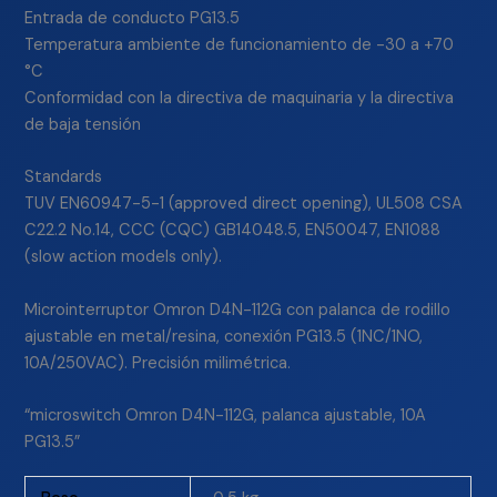
Entrada de conducto PG13.5
Temperatura ambiente de funcionamiento de -30 a +70
°C
Conformidad con la directiva de maquinaria y la directiva
de baja tensión
Standards
TUV EN60947-5-1 (approved direct opening), UL508 CSA
C22.2 No.14, CCC (CQC) GB14048.5, EN50047, EN1088
(slow action models only).
Microinterruptor Omron D4N-112G con palanca de rodillo
ajustable en metal/resina, conexión PG13.5 (1NC/1NO,
10A/250VAC). Precisión milimétrica.
“microswitch Omron D4N-112G, palanca ajustable, 10A
PG13.5”