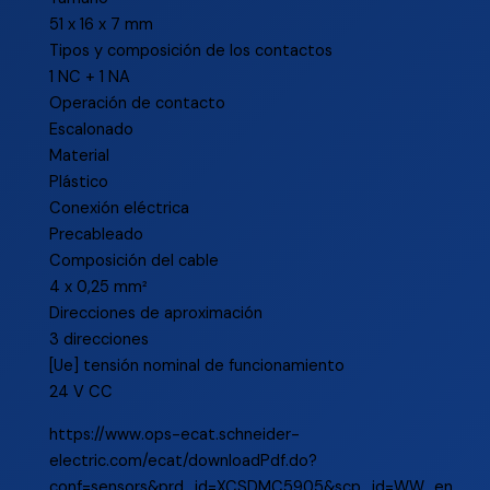
51 x 16 x 7 mm
Tipos y composición de los contactos
1 NC + 1 NA
Operación de contacto
Escalonado
Material
Plástico
Conexión eléctrica
Precableado
Composición del cable
4 x 0,25 mm²
Direcciones de aproximación
3 direcciones
[Ue] tensión nominal de funcionamiento
24 V CC
https://www.ops-ecat.schneider-
electric.com/ecat/downloadPdf.do?
conf=sensors&prd_id=XCSDMC5905&scp_id=WW_en