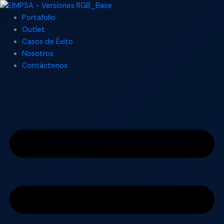
Ir
Search
al
...
Portafolio
contenido
Outlet
Casos de Éxito
Nosotros
Contáctenos