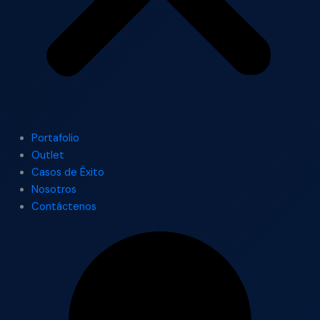
Portafolio
Outlet
Casos de Éxito
Nosotros
Contáctenos