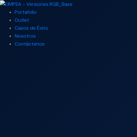
Ir
Search
al
...
Portafolio
contenido
Outlet
Casos de Éxito
Nosotros
Contáctenos