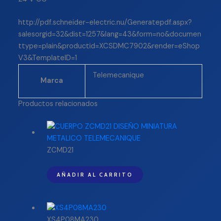
http://pdf.schneider-electric.nu/Generatepdf.aspx?
salesorgid=32&dist=1257&lang=43&form=no&documen
ttype=plain&productid=XCSDMC7902&render=eShop
V3&TemplateID=1
Telemecanique
Marca
Productos relacionados
ZCMD21
AÑADIR AL CARRITO
XS4P08MA230