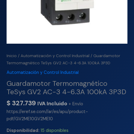
Inicio
/
Automatización y Control Industrial
/ Guardamotor
Termomagnético TeSys GV2 AC-3 4-6.3A 100kA 3P3D
Automatización y Control Industrial
Guardamotor Termomagnético
TeSys GV2 AC-3 4-6.3A 100kA 3P3D
$
327.739
IVA Incluido
+ Envío
https://eref.se.com//ar/es/apu/product-
pdf/GV2ME10GV2ME10
Disponibilidad:
15 disponibles