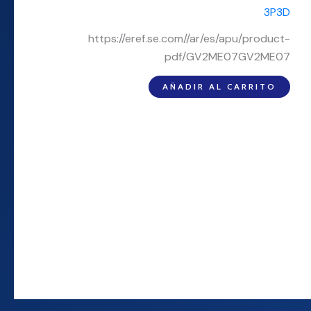
https://eref.se.com//ar/es/apu/product-
pdf/GV2ME07GV2ME07
AÑADIR AL CARRITO