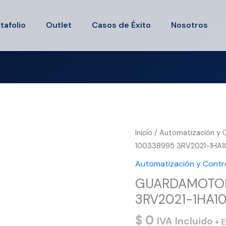
tafolio
Outlet
Casos de Éxito
Nosotros
Inicio
/
Automatización y Co
100338995 3RV2021-1HA1
Automatización y Control
GUARDAMOTOR
3RV2021-1HA10
$
0
IVA Incluido
+ E