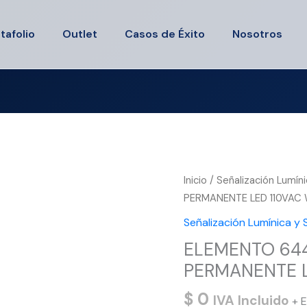
tafolio
Outlet
Casos de Éxito
Nosotros
Inicio
/
Señalización Lumín
PERMANENTE LED 110VAC
Señalización Lumínica y
ELEMENTO 644
PERMANENTE 
$
0
IVA Incluido
+ E