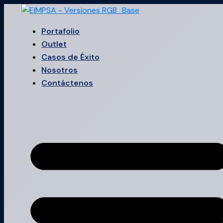
Ir
ELEMENTO
Search
al
644.100.68
...
Portafolio
contenido
LUMINOSO
Outlet
ROJO
Casos de Éxito
230VAC
Nosotros
cantidad
Contáctenos