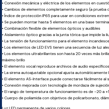
• Conexión mecánica y eléctrica de los elementos en cuest
• Cambios de elementos completamente seguro (a prueba d
• Índice de protección IP65 para usar en condiciones extre
• Se pueden montar hasta 5 elementos en una base termina
• Combinación flexible de elementos ópticos y audibles
• Aislamiento óptico gracias a la junta tórica que impide la
• La tensión de funcionamiento para el elemento incandesc
• Los elementos de LED EVS tienen una secuencia de luz alea
• Los elementos ultrabrillantes son hasta 20 veces más bril
máximo brillo
• El elemento vocal reproduce archivos de audio específicos
• La sirena autoajustable opcional ajusta automáticamente la
• El elemento AS-Interface puede conectarse fácilmente al
• Conexión mejorada con tecnología de mordaza de sujeció
• El rango de temperatura de funcionamiento es de –20 a +
• Cuerpo de poliamida con objetivos de policarbonato, di
Luz LED permanente de varios colores