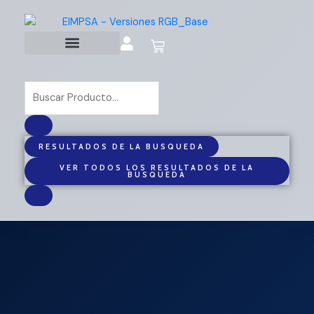
Ir
al
contenido
Cart
Search
...
RESULTADOS DE LA BUSQUEDA
VER TODOS LOS RESULTADOS DE LA
BUSQUEDA
ACCESORIO
975.890.37
MONTAJE