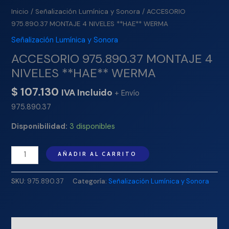
4
Inicio
/
Señalización Lumínica y Sonora
/ ACCESORIO
NIVELES
975.890.37 MONTAJE 4 NIVELES **HAE** WERMA
**HAE**
Señalización Lumínica y Sonora
WERMA
ACCESORIO 975.890.37 MONTAJE 4
cantidad
NIVELES **HAE** WERMA
$
107.130
IVA Incluido
+ Envío
975.890.37
Disponibilidad:
3 disponibles
AÑADIR AL CARRITO
SKU:
975.890.37
Categoría:
Señalización Lumínica y Sonora
Descripción