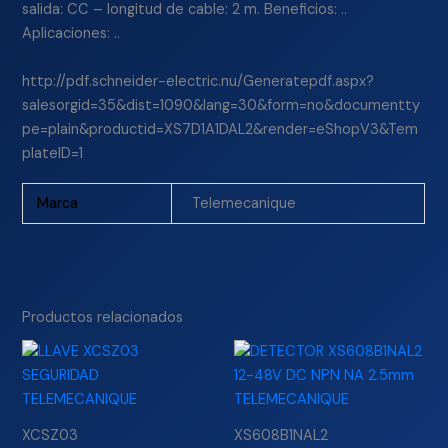
salida: CC – longitud de cable: 2 m. Beneficios: ..
Aplicaciones: ..
http://pdf.schneider-electric.nu/Generatepdf.aspx?
salesorgid=35&dist=1090&lang=30&form=no&documentty
pe=plain&productid=XS7D1A1DAL2&render=eShopV3&Tem
plateID=1
Marca
Telemecanique
Productos relacionados
XCSZ03
XS608B1NAL2