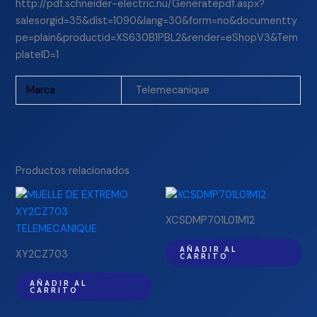
http://pdf.schneider-electric.nu/Generatepdf.aspx?
salesorgid=35&dist=1090&lang=30&form=no&documentty
pe=plain&productid=XS630B1PBL2&render=eShopV3&Tem
plateID=1
Marca
Telemecanique
Productos relacionados
XCSDMP701L01M12
AÑADIR AL
XY2CZ703
CARRITO
AÑADIR AL
CARRITO