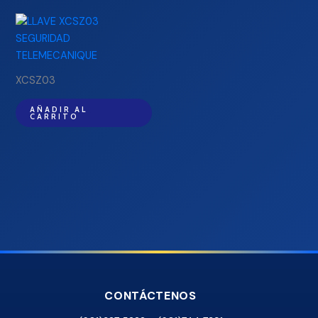
XCSZ03
AÑADIR AL
CARRITO
CONTÁCTENOS