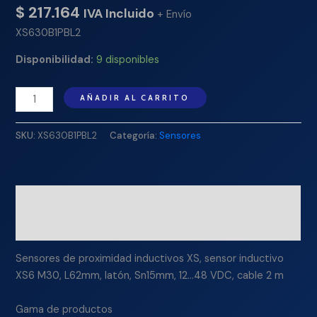
$
217.164
IVA Incluido
+ Envío
XS630B1PBL2
Disponibilidad:
9 disponibles
AÑADIR AL CARRITO
SKU:
XS630B1PBL2
Categoría:
Sensores
Descripción
Información adicional
Sensores de proximidad inductivos XS, sensor inductivo
XS6 M30, L62mm, latón, Sn15mm, 12…48 VDC, cable 2 m
Gama de productos