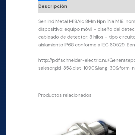
Descripción
Información adicional
Sen Ind Metal M18Alc 8Mm Npn 1Na M18. nombr
dispositivo: equipo móvil – diseño del detect
cableado de detector: 3 hilos – tipo circui
aislamiento IP68 conforme a IEC 60529. Benefi
http://pdf.schneider-electric.nu/Generatep
salesorgid=35&dist=1090&lang=30&form=
Productos relacionados