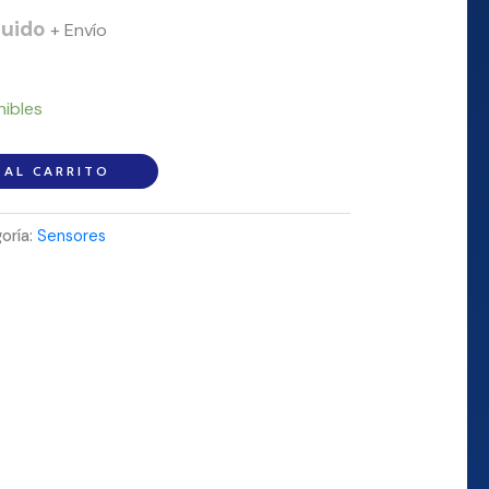
luido
+ Envío
nibles
 AL CARRITO
oría:
Sensores