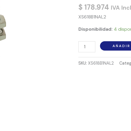
TELEMECANIQUE
$
178.974
IVA Inc
cantidad
XS618B1NAL2
Disponibilidad:
4 dispo
AÑADIR
SKU:
XS618B1NAL2
Categ