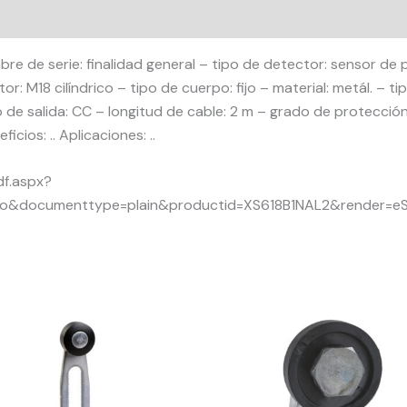
e de serie: finalidad general – tipo de detector: sensor de p
or: M18 cilíndrico – tipo de cuerpo: fijo – material: metál. – t
to de salida: CC – longitud de cable: 2 m – grado de protecci
cios: .. Aplicaciones: ..
df.aspx?
no&documenttype=plain&productid=XS618B1NAL2&render=e