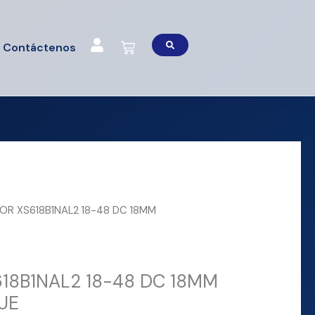
Cart
Contáctenos
OR XS618B1NAL2 18-48 DC 18MM
18B1NAL2 18-48 DC 18MM
UE