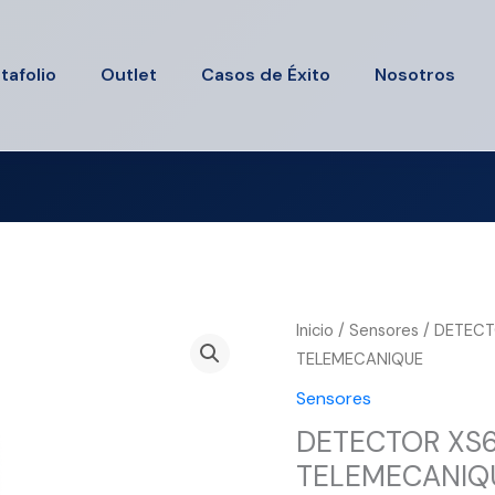
tafolio
Outlet
Casos de Éxito
Nosotros
DETECTOR
Inicio
/
Sensores
/ DETECT
XS618B1NAL2
TELEMECANIQUE
18-
Sensores
48
DETECTOR XS6
DC
TELEMECANIQ
18MM