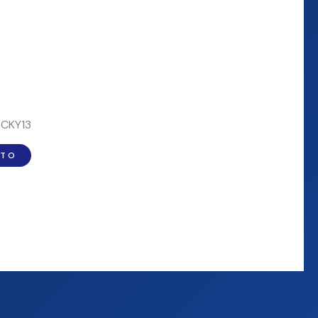
ZCKY13
ITO