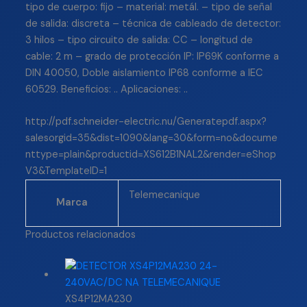
tipo de cuerpo: fijo – material: metál. – tipo de señal
de salida: discreta – técnica de cableado de detector:
3 hilos – tipo circuito de salida: CC – longitud de
cable: 2 m – grado de protección IP: IP69K conforme a
DIN 40050, Doble aislamiento IP68 conforme a IEC
60529. Beneficios: .. Aplicaciones: ..
http://pdf.schneider-electric.nu/Generatepdf.aspx?
salesorgid=35&dist=1090&lang=30&form=no&docume
nttype=plain&productid=XS612B1NAL2&render=eShop
V3&TemplateID=1
Telemecanique
Marca
Productos relacionados
XS4P12MA230