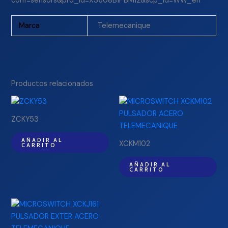
conf=sensors&prd_id=XS608B1PBM12&scp_id=WW_en
Marca
Telemecanique
Productos relacionados
ZCKY53
AÑADIR AL
XCKM102
CARRITO
AÑADIR AL
CARRITO