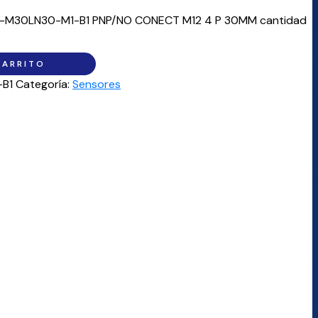
-M30LN30-M1-B1 PNP/NO CONECT M12 4 P 30MM cantidad
CARRITO
-B1
Categoría:
Sensores