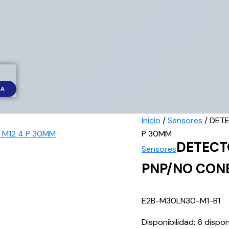
DA
Inicio
/
Sensores
/ DET
P 30MM
DETECT
Sensores
PNP/NO CONE
E2B-M30LN30-M1-B1
Disponibilidad:
6 dispon