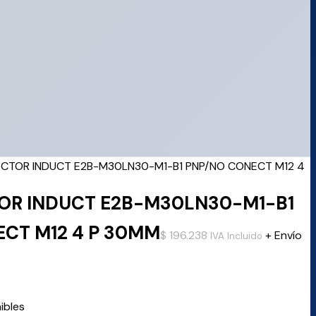
ECTOR INDUCT E2B-M30LN30-M1-B1 PNP/NO CONECT M12 4
OR INDUCT E2B-M30LN30-M1-B1
CT M12 4 P 30MM
$
196.238
+ Envío
IVA Incluido
ibles