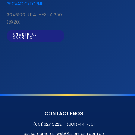
3046100 UT 4-HESILA 250
(5X20)
AÑADIR AL
CARRITO
CONTÁCTENOS
(601)327 5222 – (601)744 7391
asesorcomercialweb01@eimpsa.com.co