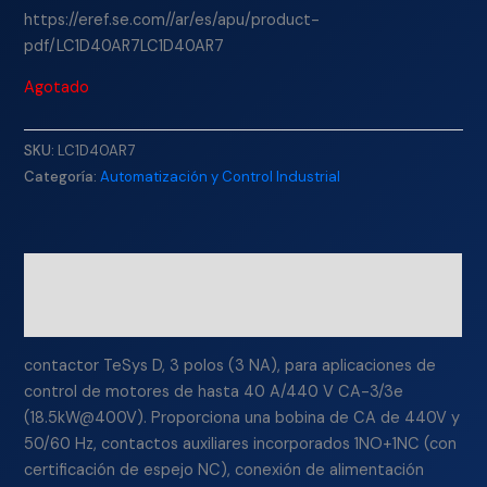
https://eref.se.com//ar/es/apu/product-
pdf/LC1D40AR7LC1D40AR7
Agotado
SKU:
LC1D40AR7
Categoría:
Automatización y Control Industrial
Descripción
Información adicional
contactor TeSys D, 3 polos (3 NA), para aplicaciones de
control de motores de hasta 40 A/440 V CA-3/3e
(18.5kW@400V). Proporciona una bobina de CA de 440V y
50/60 Hz, contactos auxiliares incorporados 1NO+1NC (con
certificación de espejo NC), conexión de alimentación