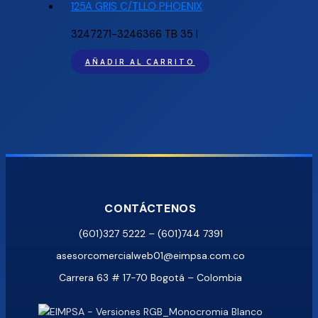
3247271-3246366 TB 35 I
AÑADIR AL CARRITO
CONTÁCTENOS
(601)327 5222 – (601)744 7391
asesorcomercialweb01@eimpsa.com.co
Carrera 63 # 17-70 Bogotá – Colombia