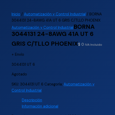
Inicio
/
Automatización y Control Industrial
/ BORNA
3044131 24-8AWG 41A UT 6 GRIS C/TLLO PHOENIX
BORNA
Automatización y Control Industrial
3044131 24-8AWG 41A UT 6
GRIS C/TLLO PHOENIX
$
0
IVA Incluido
+ Envío
3044131 UT 6
Agotado
SKU:
3044131 UT 6
Categoría:
Automatización y
Control Industrial
Descripción
Información adicional