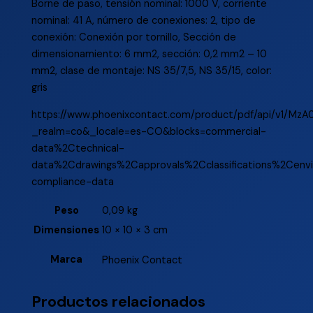
Borne de paso, tensión nominal: 1000 V, corriente
nominal: 41 A, número de conexiones: 2, tipo de
conexión: Conexión por tornillo, Sección de
dimensionamiento: 6 mm2, sección: 0,2 mm2 – 10
mm2, clase de montaje: NS 35/7,5, NS 35/15, color:
gris
https://www.phoenixcontact.com/product/pdf/api/v1/M
_realm=co&_locale=es-CO&blocks=commercial-
data%2Ctechnical-
data%2Cdrawings%2Capprovals%2Cclassifications%2Cenv
compliance-data
Peso
0,09 kg
Dimensiones
10 × 10 × 3 cm
Marca
Phoenix Contact
Productos relacionados