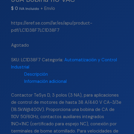
$
0
+ Envío
IVA Incluido
https://eref.se.com//ar/es/apu/product-
pdf/LC1D38F7LC1D38F7
Agotado
SKU:
LC1D38F7
Categoría:
Automatización y Control
Industrial
Descripción
Información adicional
Contactor TeSys D, 3 polos (3 NA), para aplicaciones
de control de motores de hasta 38 A/440 V CA-3/3e
(18.5kW@400V). Proporciona una bobina de CA de
110V 50/60Hz, contactos auxiliares integrados
1NO+1NC (certificado para espejo NC), conexión por
terminales de borne atornillado. Para velocidades de