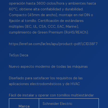
operación hasta 3600 ciclos/hora y ambientes hasta
60°C, obtiene alta confiabilidad y durabilidad.
Compacto (45mm de ancho), montaje en riel DIN o
fijación al tornillo. Certificación de estándares
múltiples (IEC, UL, CSA, CCC, EAC, Marine),
cumplimiento de Green Premium (RoHS/REACh).
https://eref.se.com//ar/es/apu/product-pdf/LC1D38F7
TeSys Deca
Nuevo aspecto moderno de todas las máquinas
Diseñado para satisfacer los requisitos de las
aplicaciones electrodomésticos y de HVAC
Fácil de instalar y operar con tornillos multiestándar
Schneider Electric
Marca