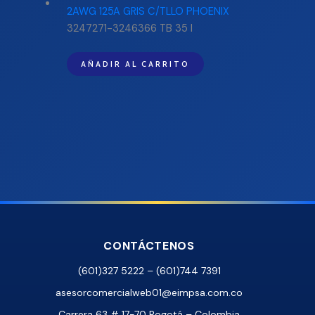
3247271-3246366 TB 35 I
AÑADIR AL CARRITO
CONTÁCTENOS
(601)327 5222 – (601)744 7391
asesorcomercialweb01@eimpsa.com.co
Carrera 63 # 17-70 Bogotá – Colombia