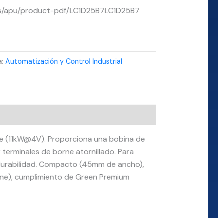
r/es/apu/product-pdf/LC1D25B7LC1D25B7
a:
Automatización y Control Industrial
3e (11kW@4V). Proporciona una bobina de
terminales de borne atornillado. Para
 durabilidad. Compacto (45mm de ancho),
Marine), cumplimiento de Green Premium