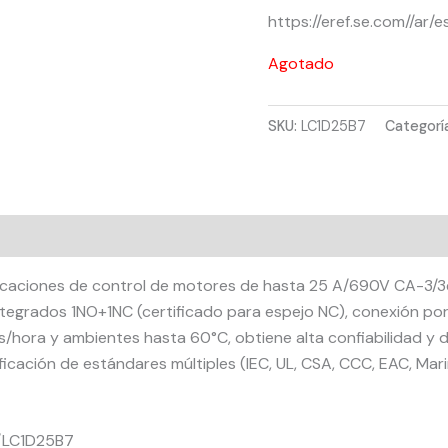
https://eref.se.com//a
Agotado
SKU:
LC1D25B7
Categorí
plicaciones de control de motores de hasta 25 A/690V CA-3/
tegrados 1NO+1NC (certificado para espejo NC), conexión por 
s/hora y ambientes hasta 60°C, obtiene alta confiabilidad y
ertificación de estándares múltiples (IEC, UL, CSA, CCC, EAC, 
f/LC1D25B7