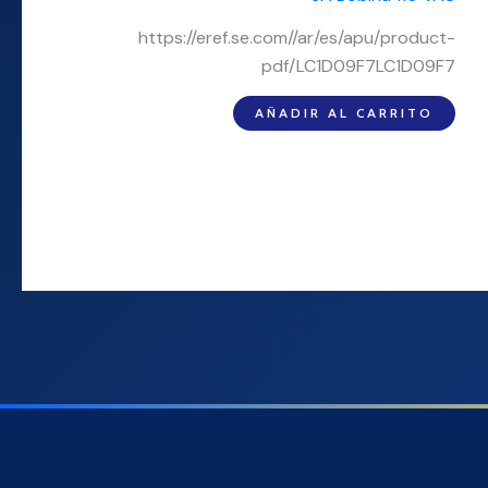
https://eref.se.com//ar/es/apu/product-
pdf/LC1D09F7LC1D09F7
AÑADIR AL CARRITO