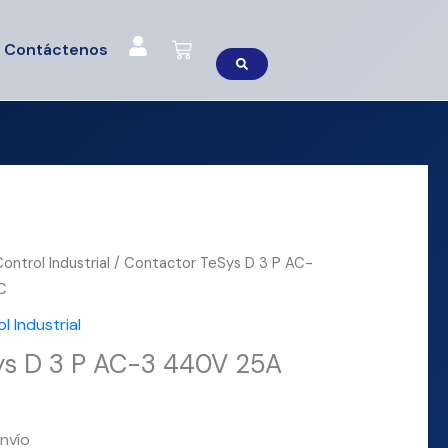
Cart
Contáctenos
ntrol Industrial
/ Contactor TeSys D 3 P AC-
C
 Industrial
ys D 3 P AC-3 440V 25A
nvío