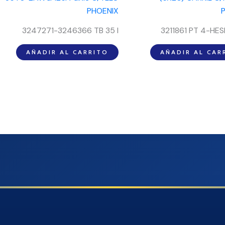
3247271-3246366 TB 35 I
3211861 PT 4-HES
AÑADIR AL CARRITO
AÑADIR AL CAR