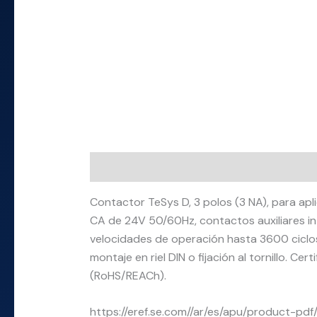
Descripción
Información adicional
Contactor TeSys D, 3 polos (3 NA), para a
CA de 24V 50/60Hz, contactos auxiliares in
velocidades de operación hasta 3600 ciclo
montaje en riel DIN o fijación al tornillo. C
(RoHS/REACh).
https://eref.se.com//ar/es/apu/product-pd