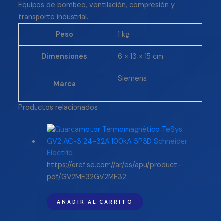
Equipos de bombeo, ventilación, compresión y
transporte industrial.
Peso
1 kg
Dimensiones
6 × 13 × 15 cm
Siemens
Marca
Productos relacionados
https://eref.se.com//ar/es/apu/product-
pdf/GV2ME32GV2ME32
AÑADIR AL CARRITO