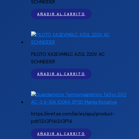
SCHNEIDER
AÑADIR AL CARRITO
PILOTO XA2EVM6LC AZUL 220V AC
SCHNEIDER
AÑADIR AL CARRITO
https://eref.se.com//ar/es/apu/product-
pdf/GV2P14GV2P14
AÑADIR AL CARRITO